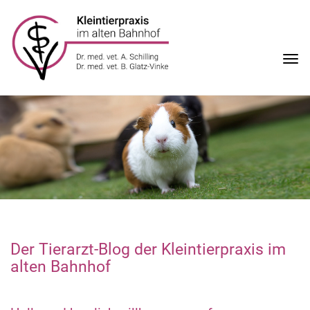
Togg
navi
Der Tierarzt-Blog der Kleintierpraxis im
alten Bahnhof